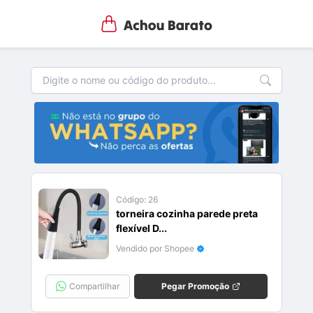
Código:
26
torneira cozinha parede preta
flexível D...
Vendido por Shopee
Compartilhar
Pegar Promoção