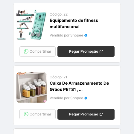
Código:
22
Equipamento de fitness
multifuncional
Vendido por Shopee
Compartilhar
Pegar Promoção
Código:
21
Caixa De Armazenamento De
Grãos PETS1 , ...
Vendido por Shopee
Compartilhar
Pegar Promoção