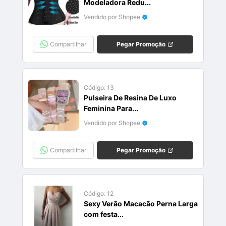
Modeladora Redu...
Vendido por Shopee
Compartilhar
Pegar Promoção
Código:
13
Pulseira De Resina De Luxo
Feminina Para...
Vendido por Shopee
Compartilhar
Pegar Promoção
Código:
12
Sexy Verão Macacão Perna Larga
com festa...