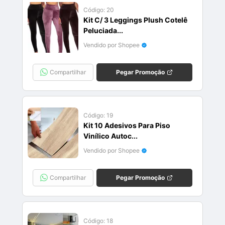
Código:
20
Kit C/ 3 Leggings Plush Cotelê
Peluciada...
Vendido por Shopee
Compartilhar
Pegar Promoção
Código:
19
Kit 10 Adesivos Para Piso
Vinílico Autoc...
Vendido por Shopee
Compartilhar
Pegar Promoção
Código:
18